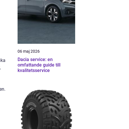
06 maj 2026
Dacia service: en
ika
omfattande guide till
,
kvalitetsservice
en.