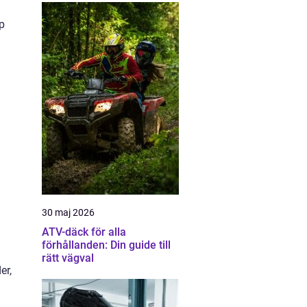
p
30 maj 2026
ATV-däck för alla
förhållanden: Din guide till
rätt vägval
er,