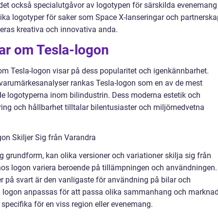
det också specialutgåvor av logotypen för särskilda evenemang
ika logotyper för saker som Space X-lanseringar och partnerska
 deras kreativa och innovativa anda.
gar om Tesla-logon
 om Tesla-logon visar på dess popularitet och igenkännbarhet.
varumärkesanalyser rankas Tesla-logon som en av de mest
e logotyperna inom bilindustrin. Dess moderna estetik och
ng och hållbarhet tilltalar bilentusiaster och miljömedvetna
on Skiljer Sig från Varandra
 grundform, kan olika versioner och variationer skilja sig från
 hos logon variera beroende på tillämpningen och användningen.
 på svart är den vanligaste för användning på bilar och
kan logon anpassas för att passa olika sammanhang och marknad
specifika för en viss region eller evenemang.