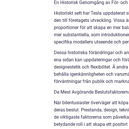
En Historisk Genomgång av För- och
Historiskt sett har Tesla uppdaterat 
den till företagets utveckling. Vissa
proportioner för att skapa en mer bal
mer substantiella, som introduktione
specifika modellers utseende och per
Dessa historiska förändringar och an
ena sidan kan uppdateringar och förä
designestetik och flexibilitet. Å andr
behålla igenkännligheten och varumär
förväntningar från publik och markn
De Mest Avgörande Beslutsfaktorerna 
När bilentusiaster överväger att köpa 
deras beslut. Prestanda, design, tekn
de viktigaste faktorerna som påverkar
betydande roll i att skapa ett posit