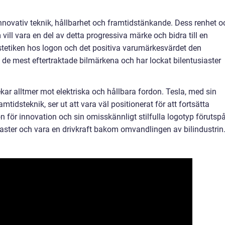
innovativ teknik, hållbarhet och framtidstänkande. Dess renhet o
 vill vara en del av detta progressiva märke och bidra till en
stetiken hos logon och det positiva varumärkesvärdet den
 av de mest eftertraktade bilmärkena och har lockat bilentusiaster
ekar alltmer mot elektriska och hållbara fordon. Tesla, med sin
tidsteknik, ser ut att vara väl positionerat för att fortsätta
för innovation och sin omisskännligt stilfulla logotyp förutsp
iaster och vara en drivkraft bakom omvandlingen av bilindustrin