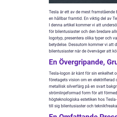
Tesla är ett av de mest framstående bi
en hållbar framtid. En viktig del av 
I denna artikel kommer vi att unders
för bilentusiaster och den bredare al
logotyp, presentera olika typer och va
betydelse. Dessutom kommer vi att di
bilentusiaster när de överväger att k
En Övergripande, Gru
Tesla-logon är känt för sin enkelhe
företagets vision om en elektrifierad 
metallisk silverfärg på en svart bak
strömlinjeformad form för att förmed
högteknologiska estetiken hos Tesla-log
till sig bilentusiaster och teknikfreak
En Omfattande Prese