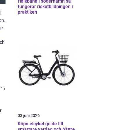
Halkbana i söderhamn så
fungerar riskutbildningen i
praktiken
ll
on.
se
och
” i
r
03 juni 2026
Köpa elcykel guide till
smartare vardag och bättre