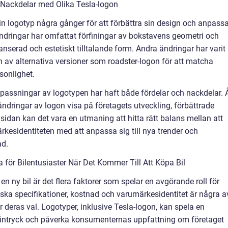
 Nackdelar med Olika Tesla-logon
sin logotyp några gånger för att förbättra sin design och anpass
 ändringar har omfattat förfiningar av bokstavens geometri och
anserad och estetiskt tilltalande form. Andra ändringar har varit
n av alternativa versioner som roadster-logon för att matcha
sonlighet.
passningar av logotypen har haft både fördelar och nackdelar. 
ndringar av logon visa på företagets utveckling, förbättrade
a sidan kan det vara en utmaning att hitta rätt balans mellan att
kesidentiteten med att anpassa sig till nya trender och
ad.
för Bilentusiaster När Det Kommer Till Att Köpa Bil
en ny bil är det flera faktorer som spelar en avgörande roll för
iska specifikationer, kostnad och varumärkesidentitet är några a
 deras val. Logotyper, inklusive Tesla-logon, kan spela en
ivt intryck och påverka konsumenternas uppfattning om företaget