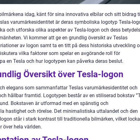
lmärkena idag, känt för sina innovativa elbilar och sitt bidrag ti
Teslas varumärkesidentitet är deras symboliska logotyp Tesla-log
öka och utforska olika aspekter av Tesla-logon och dess betydel
lmänheten. Vi kommer att ge en grundlig översikt av Teslas
riationer av logon samt ta en titt på dess historiska utveckling 
skutera vilka faktorer som spelar en avgörande roll för
öpa en Tesla och hur logotypen kan påverka deras beslut.
ndlig Översikt över Tesla-logon
t och elegans som sammanfattar Teslas varumärkesidentitet och
och hållbar framtid. Logotypen består av en stiliserad bokstav ”T
grund. Bokstaven är utformad med en spänstig och
la hastighet och rörelse. Det minimalistiska uttalandet och den
on står i stark kontrast till traditionella bilmärken, vilket locka
ar över hela världen.
ntation av Tesla-logon