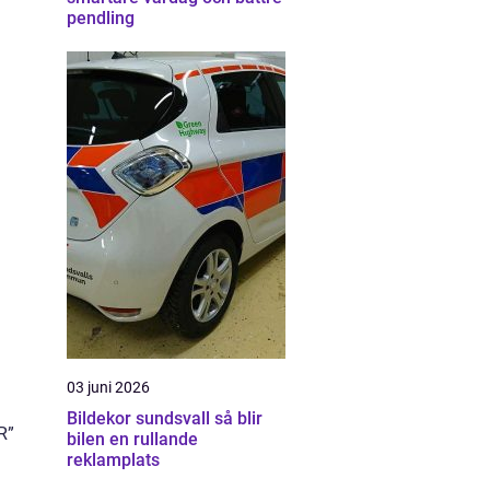
pendling
03 juni 2026
Bildekor sundsvall så blir
R”
bilen en rullande
reklamplats