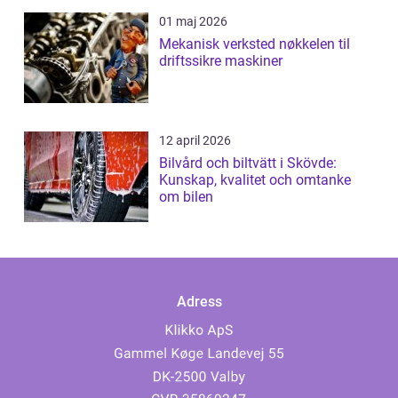
01 maj 2026
Mekanisk verksted nøkkelen til
driftssikre maskiner
12 april 2026
Bilvård och biltvätt i Skövde:
Kunskap, kvalitet och omtanke
om bilen
Adress