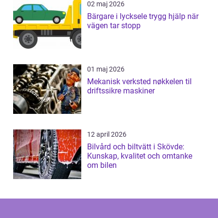
02 maj 2026
Bärgare i lycksele trygg hjälp när
vägen tar stopp
01 maj 2026
Mekanisk verksted nøkkelen til
driftssikre maskiner
12 april 2026
Bilvård och biltvätt i Skövde:
Kunskap, kvalitet och omtanke
om bilen