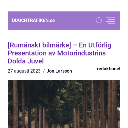
DUOCHTRAFIKEN.
se
[Rumänskt bilmärke] – En Utförlig
Presentation av Motorindustrins
Dolda Juvel
redaktionel
27 augusti 2023
Jon Larsson