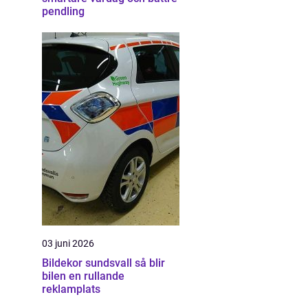
pendling
03 juni 2026
Bildekor sundsvall så blir
bilen en rullande
reklamplats