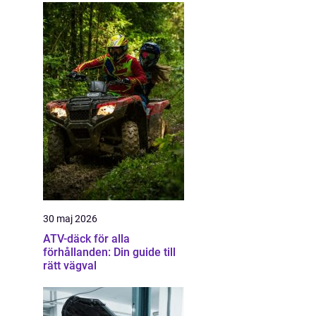
30 maj 2026
ATV-däck för alla
förhållanden: Din guide till
rätt vägval