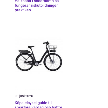
Halkbana i söderhamn så
fungerar riskutbildningen i
praktiken
03 juni 2026
Köpa elcykel guide till
smartare vardag och bättre