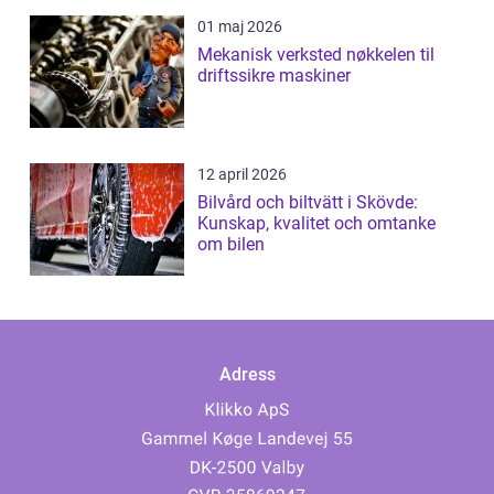
01 maj 2026
Mekanisk verksted nøkkelen til
driftssikre maskiner
12 april 2026
Bilvård och biltvätt i Skövde:
Kunskap, kvalitet och omtanke
om bilen
Adress