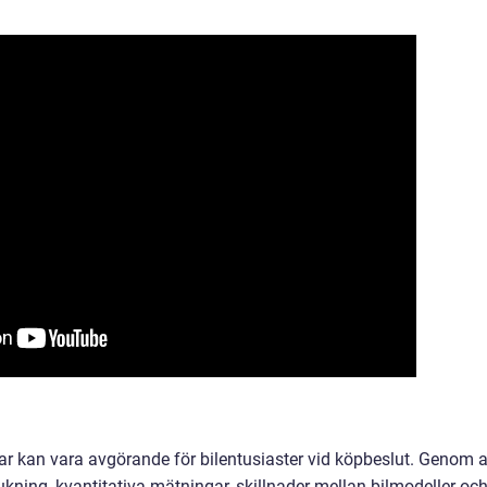
rar kan vara avgörande för bilentusiaster vid köpbeslut. Genom a
ukning, kvantitativa mätningar, skillnader mellan bilmodeller oc