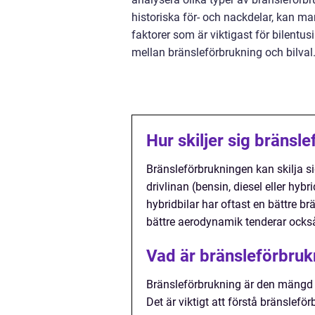
historiska för- och nackdelar, kan m
faktorer som är viktigast för bilentu
mellan bränsleförbrukning och bilval
Hur skiljer sig bränsl
Bränsleförbrukningen kan skilja si
drivlinan (bensin, diesel eller hyb
hybridbilar har oftast en bättre br
bättre aerodynamik tenderar också
Vad är bränsleförbrukn
Bränsleförbrukning är den mängd br
Det är viktigt att förstå bränslefö