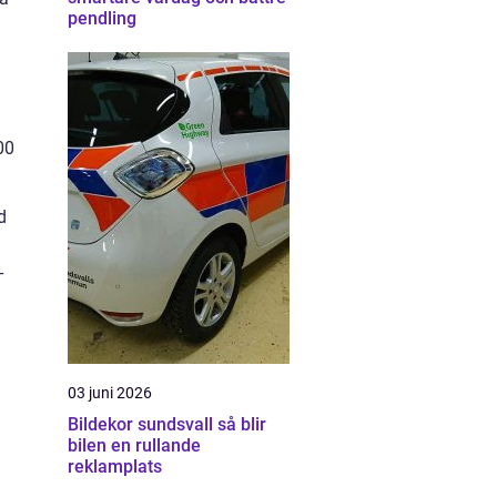
pendling
00
d
-
03 juni 2026
Bildekor sundsvall så blir
bilen en rullande
reklamplats