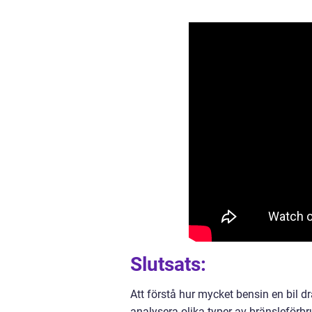
Slutsats:
Att förstå hur mycket bensin en bil d
analysera olika typer av bränsleförbr