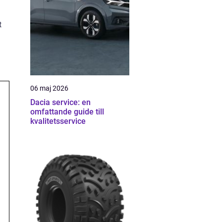
t
06 maj 2026
Dacia service: en
omfattande guide till
kvalitetsservice