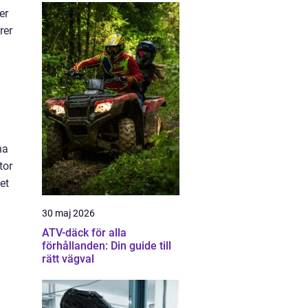
er
rer
na
tor
et
30 maj 2026
ATV-däck för alla
förhållanden: Din guide till
rätt vägval