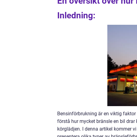
En översikt över hur
Inledning:
Bensinförbrukning är en viktig faktor 
förstå hur mycket bränsle en bil drar 
körglädjen. I denna artikel kommer vi 
presentera olika typer av bränsleförb