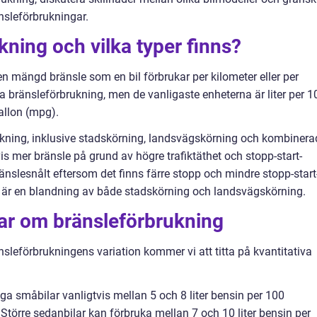
nsleförbrukningar.
kning och vilka typer finns?
n mängd bränsle som en bil förbrukar per kilometer eller per
äta bränsleförbrukning, men de vanligaste enheterna är liter per 1
gallon (mpg).
rukning, inklusive stadskörning, landsvägskörning och kombinera
is mer bränsle på grund av högre trafiktäthet och stopp-start-
nslesnålt eftersom det finns färre stopp och mindre stopp-start
är en blandning av både stadskörning och landsvägskörning.
gar om bränsleförbrukning
änsleförbrukningens variation kommer vi att titta på kvantitativa
ga småbilar vanligtvis mellan 5 och 8 liter bensin per 100
Större sedanbilar kan förbruka mellan 7 och 10 liter bensin per