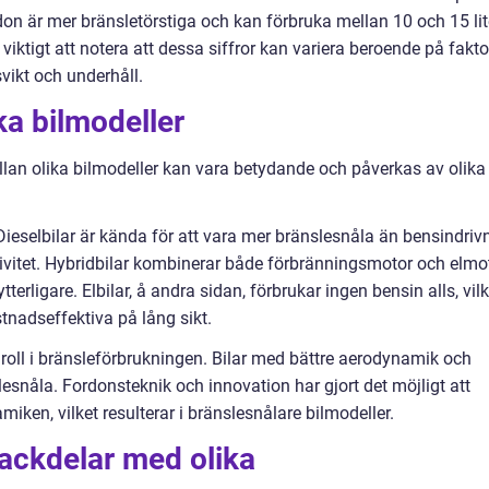
don är mer bränsletörstiga och kan förbruka mellan 10 och 15 lit
viktigt att notera att dessa siffror kan variera beroende på fakto
vikt och underhåll.
ka bilmodeller
llan olika bilmodeller kan vara betydande och påverkas av olika
. Dieselbilar är kända för att vara mer bränslesnåla än bensindriv
tivitet. Hybridbilar kombinerar både förbränningsmotor och elmo
erligare. Elbilar, å andra sidan, förbrukar ingen bensin alls, vilk
nadseffektiva på lång sikt.
roll i bränsleförbrukningen. Bilar med bättre aerodynamik och
lesnåla. Fordonsteknik och innovation har gjort det möjligt att
iken, vilket resulterar i bränslesnålare bilmodeller.
nackdelar med olika