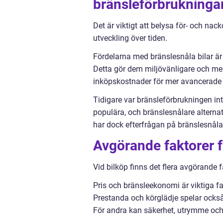
bränsleförbrukninga
Det är viktigt att belysa för- och nac
utveckling över tiden.
Fördelarna med bränslesnåla bilar är 
Detta gör dem miljövänligare och mer
inköpskostnader för mer avancerade b
Tidigare var bränsleförbrukningen inte
populära, och bränslesnålare alternat
har dock efterfrågan på bränslesnåla 
Avgörande faktorer fö
Vid bilköp finns det flera avgörande 
Pris och bränsleekonomi är viktiga fa
Prestanda och körglädje spelar också e
För andra kan säkerhet, utrymme och