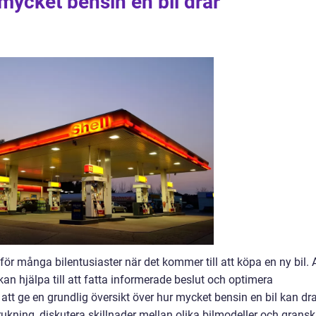
 mycket bensin en bil drar
för många bilentusiaster när det kommer till att köpa en ny bil. 
kan hjälpa till att fatta informerade beslut och optimera
att ge en grundlig översikt över hur mycket bensin en bil kan dra
rukning, diskutera skillnader mellan olika bilmodeller och grans