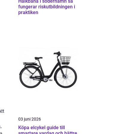
Halkbana i söderhamn så
fungerar riskutbildningen i
praktiken
Att
03 juni 2026
,
Köpa elcykel guide till
smartare vardag och bättre
ka