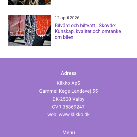
12 april 2026
Bilvård och biltvätt i Skövde:
Kunskap, kvalitet och omtanke
om bilen
Adress
web:
www.klikko.dk
Menu