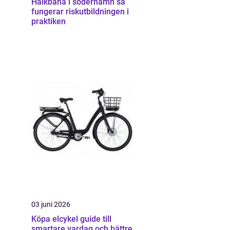
Halkbana i söderhamn så
fungerar riskutbildningen i
praktiken
03 juni 2026
Köpa elcykel guide till
smartare vardag och bättre