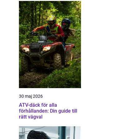
30 maj 2026
ATV-däck för alla
förhållanden: Din guide till
rätt vägval