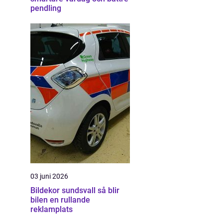
pendling
03 juni 2026
Bildekor sundsvall så blir
bilen en rullande
reklamplats