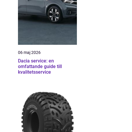
06 maj 2026
Dacia service: en
omfattande guide till
kvalitetsservice