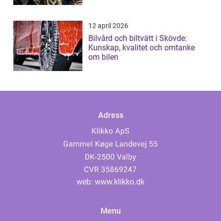
12 april 2026
Bilvård och biltvätt i Skövde:
Kunskap, kvalitet och omtanke
om bilen
Adress
web:
www.klikko.dk
Menu