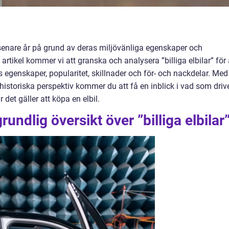
å senare år på grund av deras miljövänliga egenskaper och
artikel kommer vi att granska och analysera ”billiga elbilar” för 
s egenskaper, popularitet, skillnader och för- och nackdelar. Med
istoriska perspektiv kommer du att få en inblick i vad som driv
 det gäller att köpa en elbil.
undlig översikt över ”billiga elbilar”