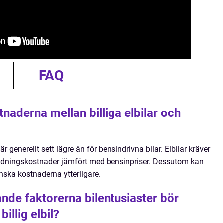
FAQ
stnaderna mellan billiga elbilar och
 är generellt sett lägre än för bensindrivna bilar. Elbilar kräver
addningskostnader jämfört med bensinpriser. Dessutom kan
minska kostnaderna ytterligare.
nde faktorerna bilentusiaster bör
illig elbil?