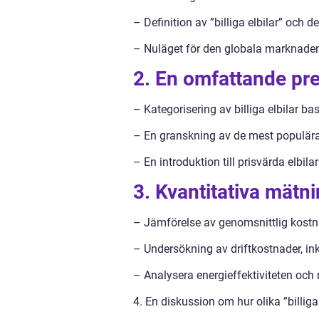
– Definition av ”billiga elbilar” och 
– Nuläget för den globala marknaden f
2. En omfattande pres
– Kategorisering av billiga elbilar ba
– En granskning av de mest populära
– En introduktion till prisvärda elbilar 
3. Kvantitativa mätnin
– Jämförelse av genomsnittlig kostnad
– Undersökning av driftkostnader, ink
– Analysera energieffektiviteten och r
4. En diskussion om hur olika ”billiga 