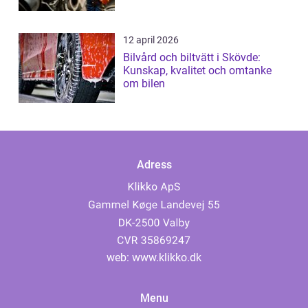
12 april 2026
Bilvård och biltvätt i Skövde:
Kunskap, kvalitet och omtanke
om bilen
Adress
web:
www.klikko.dk
Menu