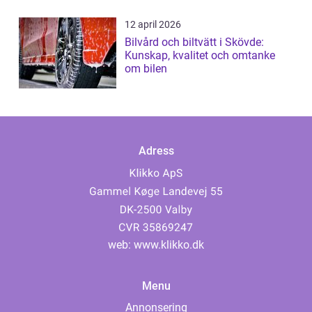
12 april 2026
Bilvård och biltvätt i Skövde:
Kunskap, kvalitet och omtanke
om bilen
Adress
web:
www.klikko.dk
Menu
Annonsering