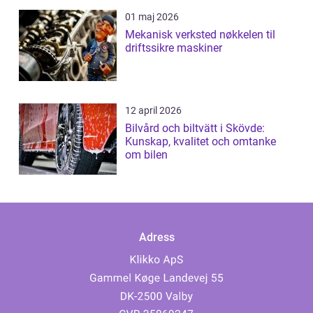
01 maj 2026
Mekanisk verksted nøkkelen til
driftssikre maskiner
12 april 2026
Bilvård och biltvätt i Skövde:
Kunskap, kvalitet och omtanke
om bilen
Adress