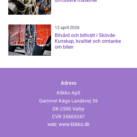
driftssikre maskiner
12 april 2026
Bilvård och biltvätt i Skövde:
Kunskap, kvalitet och omtanke
om bilen
Adress
web:
www.klikko.dk