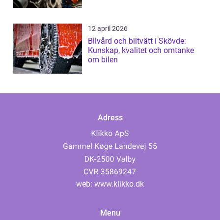
12 april 2026
Bilvård och biltvätt i Skövde:
Kunskap, kvalitet och omtanke
om bilen
Adress
web:
www.klikko.dk
Menu