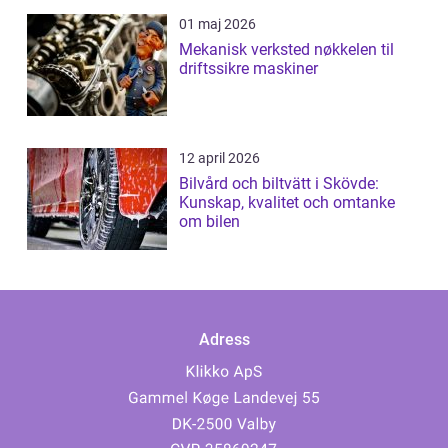
01 maj 2026
Mekanisk verksted nøkkelen til
driftssikre maskiner
12 april 2026
Bilvård och biltvätt i Skövde:
Kunskap, kvalitet och omtanke
om bilen
Adress