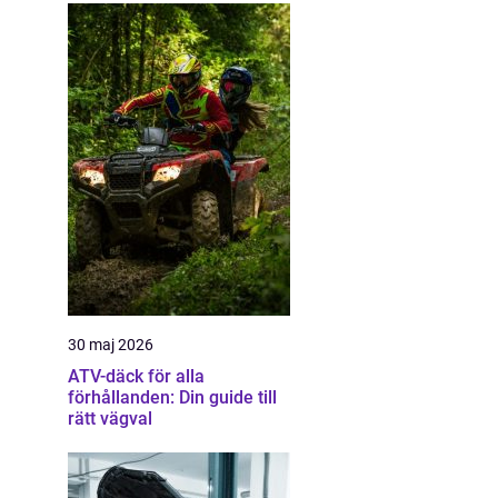
30 maj 2026
ATV-däck för alla
förhållanden: Din guide till
rätt vägval