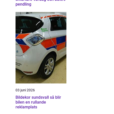
pendling
03 juni 2026
Bildekor sundsvall så blir
bilen en rullande
reklamplats