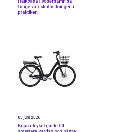
Halkbana i söderhamn så
fungerar riskutbildningen i
praktiken
03 juni 2026
Köpa elcykel guide till
smartare vardag och bättre