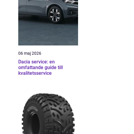
06 maj 2026
Dacia service: en
omfattande guide till
kvalitetsservice